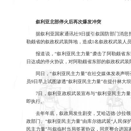
叙利亚北部停火后再次爆发冲突
据叙利亚国家通讯社
9
日援引叙国防部门消息
勒颇省的叙政权武装阵地，造成
1
名叙政权武装人
报道说，“叙利亚民主力量”袭击了阿勒颇省
日达成的停火协议，对阿勒颇省东部的叙政权武装
同日，“叙利亚民主力量”在社交媒体发表声明
员
9
日早上试图渗透“叙利亚民主力量”在提什林大
7
日，叙利亚政权武装宣布与“叙利亚民主力
即执行。
去年年底，叙政局发生剧变，艾哈迈德·沙拉领
政部门。“叙利亚民主力量”由库尔德武装“人民保
民主力量”与叙临时当局签署协议，同意整合进国