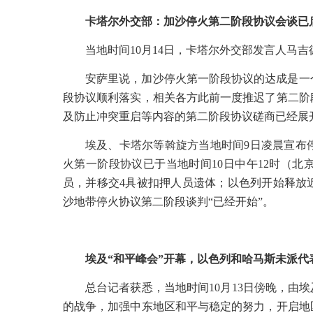
卡塔尔外交部：加沙停火第二阶段协议会谈已
当地时间
10
月
14
日，卡塔尔外交部发言人马吉
安萨里说，加沙停火第一阶段协议的达成是一
段协议顺利落实，相关各方此前一度推迟了第二阶
及防止冲突重启等内容的第二阶段协议磋商已经展
埃及、卡塔尔等斡旋方当地时间
9
日凌晨宣布
火第一阶段协议已于当地时间
10
日中午
12
时（北
员，并移交
4
具被扣押人员遗体；以色列开始释放
沙地带停火协议第二阶段谈判“已经开始”。
埃及“和平峰会”开幕，以色列和哈马斯未派代
总台记者获悉，当地时间
10
月
13
日傍晚，由埃
的战争，加强中东地区和平与稳定的努力，开启地