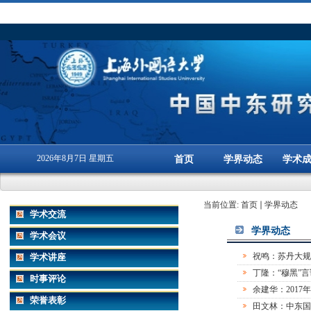
2026年8月7日 星期五
首页
学界动态
学术
当前位置:
首页
学界动态
学术交流
学界动态
学术会议
祝鸣：苏丹大规
学术讲座
丁隆：“穆黑”
时事评论
余建华：2017
荣誉表彰
田文林：中东国