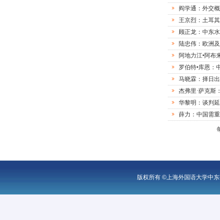
阎学通：外交概
王京烈：土耳其
顾正龙：中东水
陆忠伟：欧洲及
阿地力江•阿布
罗伯特•库恩：
马晓霖：择日出
杰弗里·萨克斯
华黎明：谈判延
薛力：中国需重
版权所有 ©上海外国语大学中东研