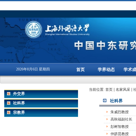
2026年8月6日 星期四
首页
学界动态
学术
当前位置:
首页
名家风采
外交界
社科界
社科界
朱威烈教授
宗教界
高秋福副社长
彭树智教授
仲跻昆教授