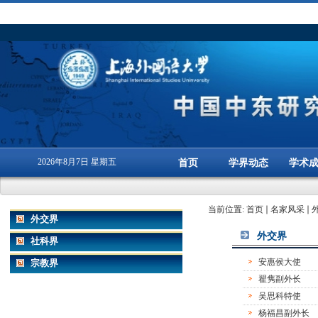
2026年8月7日 星期五
首页
学界动态
学术
当前位置:
首页
名家风采
外交界
外交界
社科界
安惠侯大使
宗教界
翟隽副外长
吴思科特使
杨福昌副外长