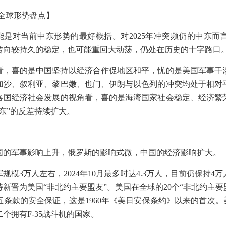
全球形势盘点】
能是对当前中东形势的最好概括。对
2025
年冲突频仍的中东而
转向较持久的稳定，也可能重回大动荡，仍处在历史的十字路口
看，喜的是中国坚持以经济合作促地区和平，忧的是美国军事干
加沙、叙利亚、黎巴嫩、也门、伊朗与以色列的冲突均处于相对
各国经济社会发展的视角看，喜的是海湾国家社会稳定、经济繁
东
”
的反差持续扩大。
国的军事影响上升，俄罗斯的影响式微，中国的经济影响扩大。
军规模
3
万人左右，
2024
年
10
月最多时达
4.3
万人，目前仍保持
4
万
特新晋为美国
“
非北约主要盟友
”
。美国在全球的
20
个
“
非北约主要
五条款的安全保证，这是
1960
年《美日安保条约》以来的首次。
二个拥有
F-35
战斗机的国家。