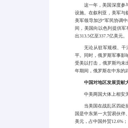
这一年，美国深度参
设施。在叙利亚，美军与
美军领导加沙
“
军民协调中
间，美国向以色列提供军
出
313.5
亿至
337.7
亿美元。
无论从驻军规模、干
平。同时，俄罗斯军事影
受美以打击，俄罗斯均未
年期间，俄罗斯在中东的
中国对地区发展贡献
中美两国大体上相安
当美国在战乱区四处
国是中东第一大贸易伙伴
美元，占中国外贸
12.6%
；