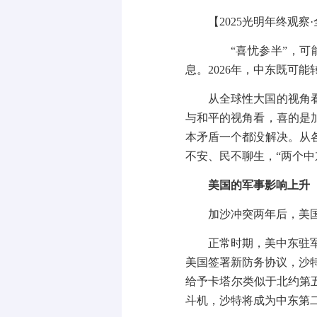
【
2025
光明年终观察
·
“
喜忧参半
”
，可
息。
2026
年，中东既可能
从全球性大国的视角
与和平的视角看，喜的是
本矛盾一个都没解决。从
不安、民不聊生，
“
两个中
美国的军事影响上升
加沙冲突两年后，美
正常时期，美中东驻
美国签署新防务协议，沙
给予卡塔尔类似于北约第
斗机，沙特将成为中东第