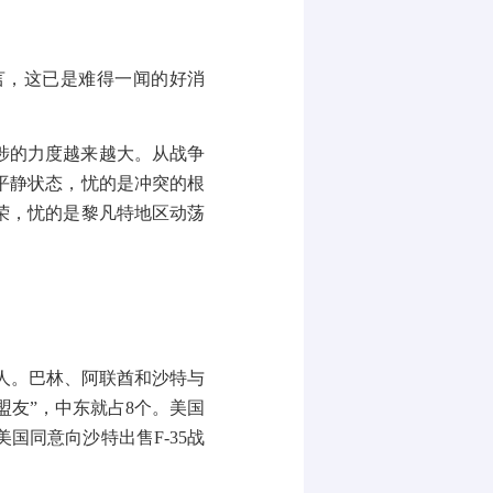
言，这已是难得一闻的好消
。
涉的力度越来越大。从战争
平静状态，忧的是冲突的根
荣，忧的是黎凡特地区动荡
人。巴林、阿联酋和沙特与
盟友
”
，中东就占
8
个。美国
美国同意向沙特出售
F-35
战