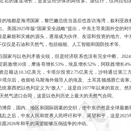
左右的速度增长，是发达经济体的两倍多。据估计，仅阿拉伯
目的地都是海湾国家，黎巴嫩总统当选后也首访海湾，叙利亚政
力。美国
2025
年版
“
国家安全战略
”
提出，中东主导美国外交的时
再是麻烦和灾难的源头，逐渐成为伙伴、友谊和投资的地方。中
不仅仅是石油和天然气，包括核能、人工智能和国防技术等。
伯国家与以色列矛盾尖锐，但是经济联系也没有完全中断。
2024
贸易激增
10
倍，摩洛哥增长
53%
，埃及增长
52%
，阿联酋增长
4%
资总额达
10.3
亿美元，卡塔尔投资
2.75
亿美元，沙特通过第三
卡塔尔后，收留哈马斯海外领导人的埃及、土耳其顿感唇亡齿寒
总统塞西把以色列定义为
“
敌人
”
，这是自
1977
年以来的首次。然
天然气进口合同，这是以色列历史上最大的天然气合同。
的博弈，国内、地区和国际因素的交织，使中东仍然是全球最脆
战乱之后，中东人民和世界人民呼吁和平、渴望和平，这是
2025
但愿
2026
年和平的渴望能够压倒战争的冲动。