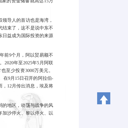
国家的资金储备就高达
15
万
权领导人的首访也是海湾，
代结束了，这不是说中东不
东日益成为国际投资的来源
年前
9
个月，阿以贸易额不
。
2020
年至
2025
年
5
月阿联
方也至少投资
3000
万美元。
。在
9
月
15
日召开的阿拉伯
-
而，
12
月传出消息，埃及将
弱的地区，动荡与战争的风
年加沙停火、黎以停火、以