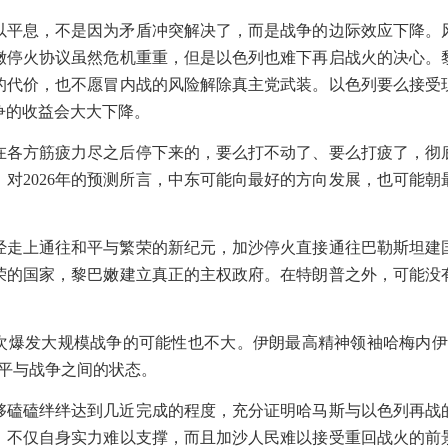
以平息，不是因为矛盾冲突解决了，而是战争的边际效应下降。
嫩停火协议虽然危机重重，但是以色列也难下再启战火的决心。
的代价，也不愿冒内战的风险解除真主党武装。以色列要么接受
争的收益会大大下降。
在各方筋疲力尽之后停下来的，要么打不动了、要么打疲了，彻
》对
2026
年的预测所言，中东可能向最好的方向发展，也可能朝
经走上通往和平与繁荣的新纪元，加沙停火直接通往巴勒斯坦建
荣的国家，黎巴嫩建立真正的主权政府。在特朗普之外，可能没
次爆发大规模战争的可能性也不大。伊朗最高精神领袖哈梅内
平与战争之间的状态。
够磕磕绊绊达到几近完成的程度，充分证明哈马斯与以色列再战
。不仅自身实力难以支撑，而且加沙人民难以接受重回战火的前