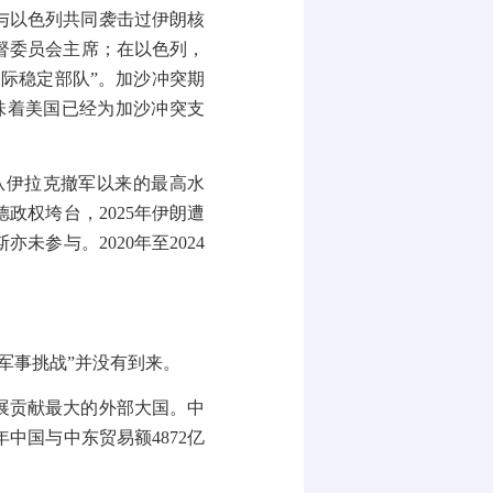
与以色列共同袭击过伊朗核
督委员会主席；在以色列，
国际稳定部队
”
。加沙冲突期
味着美国已经为加沙冲突支
从伊拉克撤军以来的最高水
德政权垮台，
2025
年伊朗遭
斯亦未参与。
2020
年至
2024
军事挑战
”
并没有到来。
展贡献最大的外部大国。中
年中国与中东贸易额
4872
亿