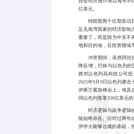
合会经济预计将以每年
4%
亿美元。
特朗普两个任期首访
足见海湾国家的经济影响
重要了，而是因为中东不
地和目的地，且投资领域
冲突期间，虽然阿拉
降反增，巴林与以色列的
酋对以色列高科技公司投
2025
年
9
月
9
日以色列袭击
伊斯兰紧急峰会上，埃及
同以色列签署
350
亿美元的
经济逻辑与战争逻辑
险始终存在。但经过两年
伊停火能够达成的基础，