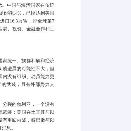
元。中国与海湾国家在传统
场份额
14%
，已经达到美国
进口
16.3
万辆，排全球第
7
贸易、投资、金融合作和工
国家统一、族群和解和经济
实质进展的可能性不大，但
国内没有组织、动员能力更
己的武装，且有外部势力支
、分裂的叙利亚，一个没有
德武装；美国在土耳其与以
没有重回内战，黎巴嫩与以
好消息。