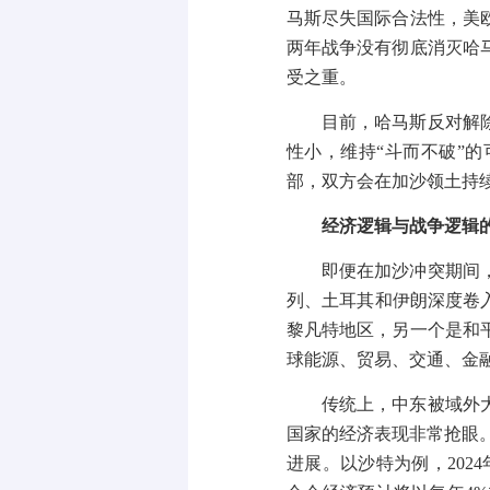
马斯尽失国际合法性，美
两年战争没有彻底消灭哈
受之重。
目前，哈马斯反对解
性小，维持
“
斗而不破
”
的
部，双方会在加沙领土持
经济逻辑与战争逻辑
即便在加沙冲突期间
列、土耳其和伊朗深度卷
黎凡特地区，另一个是和
球能源、贸易、交通、金
传统上，中东被域外
国家的经济表现非常抢眼
进展。以沙特为例，
2024