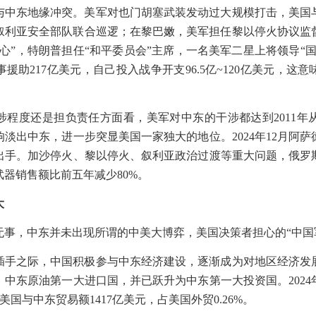
与中东地缘冲突。美军对也门胡塞武装发动过大规模打击，美国
叙利亚安全部队联合巡逻；在黎巴嫩，美军担任黎以停火协议监
心
”
，特朗普担任
“
和平委员会
”
主席，一名美军二星上将领导
“
事援助
217
亿美元，自己投入战争开支
96.5
亿
~120
亿美元，这意
涉程度还是担负责任方面看，美军对中东的干涉都达到
2011
年
响淡出中东，进一步突显美国一家独大的地位。
2024
年
12
月阿萨
出手。加沙停火、黎以停火、叙利亚政治过渡等重大问题，俄罗
武器销售额比前五年减少
80%
。
大
无事，中东并未出现所谓的中美大博弈，美国决策者担心的
“
中国
插手之际，中国积极参与中东经济建设，逐渐成为对地区经济发
、中东原油第一大进口国，并已跃升为中东第一大投资国。
2024
美国与中东贸易额
1417
亿美元，占美国外贸
0.26%
。