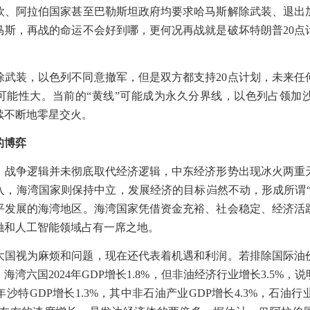
欧、阿拉伯国家甚至巴勒斯坦政府均要求哈马斯解除武装、退出
马斯，再战的命运不会好到哪，更何况再战就是破坏特朗普
20
点
除武装，以色列不同意撤军，但是双方都支持
20
点计划，未来任
可能性大。当前的
“
黄线
”
可能成为永久分界线，以色列占领加
续不断地零星交火。
的博弈
，战争逻辑并未彻底取代经济逻辑，中东经济形势出现冰火两重
入，海湾国家则保持中立，发展经济的目标岿然不动，形成所谓
平发展的海湾地区。海湾国家凭借资金充裕、社会稳定、经济活
融和人工智能领域占有一席之地。
大国视为麻烦和问题，现在还代表着机遇和利润。若排除国际油
。海湾六国
2024
年
GDP
增长
1.8%
，但非油经济行业增长
3.5%
，说
年沙特
GDP
增长
1.3%
，其中非石油产业
GDP
增长
4.3%
，石油行