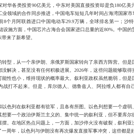
家对华各类投资
90
亿美元，中东对美国直接投资却是负
180
亿美
工业领域的合作同步推进，中国电车短短几年时间占海湾国家市
前
8
个月阿联酋进口中国电动车
29.9
万辆，全球排名第一；沙特
础设施方面，中国芯片占海合会国家进口总量的近
80%
。中国的
东带来了新希望。
的转型，从一个亲伊朗、亲俄罗斯国家转向了亲西方阵营。但是
都没解决，甚至没有任何积极进展。
2026
年，这些问题能够取得
可能性也小，维持现状的概率最大。叙利亚政权虽然脆弱，但是
内战打不起来。但是，库尔德人、德鲁兹人、阿拉维人都有自
和以色列在叙利亚都有驻军，且各有所图。以色列想要一个虚弱
其想要一个政治伊斯兰主义的、集中统一的叙利亚，但不要库尔
摇摆。在地区热点问题上，一方面，加沙停火没有破裂，叙利亚
了一周年，以色列与伊朗没有再次爆发直接军事冲突，这些都是