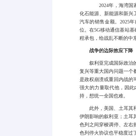
2024
年，海湾国
化石能源、新能源和新兴
汽车的销售金额。
2025
年
位。在
5G
移动通信基站基
程承包，给战乱不断的中
战争的边际效应下降
叙利亚完成国际政治
复兴等重大国内问题一个
是政权崩溃或重回内战的
强大的力量取代他，因此
持，想统一全国也难。
此外，美国、土耳其
伊朗影响的叙利亚；土耳
色列之间穿梭调停、左右
色列停火协议也平稳度过