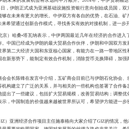
伊朗未来的发展机会将永远向中方敞开。
2014
年，中伊贸易额达
3
日，伊朗正式成为亚洲基础设施投资银行意向创始成员国，双方
能够在未来有更大的增长。中伊双方有各自的优势，在石油、矿
未来希望通过创新合作模式，寻找务实有效的对接机制，进一步
北京）哈桑•塔瓦纳表示，中伊两国最近几年在经济的合作进入
作。中国已经成为伊朗的最大贸易合作伙伴，伊朗和中国双方发
世界第二大经济大国和东亚核心国家，有能力在一路一带地区性
国在新形势下，能制定有效合作机制，消除货币兑换障碍，加强
商会会长陈锋在发言中介绍，五矿商会目前已与伊朗石化协会、
等机构建立了广泛的关系，并与相关的一些机构也签署了合作备
他提出了一些建议，包括扩大贸易规模，改善贸易结构；调整优
表示，中国制造的价值越来越被世界所认可，希望伊方能进一步
IZ
）亚洲经济合作项目主任施泰格向大家介绍了
GIZ
的情况，他
是最重要的欧盟国家，德国对发展新的丝绸之路也非常关注。希