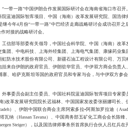
，“一带一路”中国伊朗合作发展国际研讨会在海南省海口市召开
科院蓝迪国际智库项目、中国（海南）改革发展研究院、国浩律
是继今年
4
月份“一带一路”中巴经济走廊战略研讨会成功召开之
合作对接的战略研讨会。
、工信部等部委有关领导，中国社会科学院、中国（海南）改革
交集团、中电科技、上海外经集团、上海电气集团、康缘药业集
雨虹防水技术股份有限公司、新疆石油工程设计有限公司、万贝
包括来自伊朗的政府官员、伊朗驻华官员、中伊双方商会负责人
埔寨、哈萨克斯坦等国的政府官员和专家与会，与中伊双方参会
、外事委员会副主任委员、中国社科院蓝迪国际智库项目专家委
南
)
改革发展研究院院长迟福林、中国国家发改委张丽娜司长、
zadeh
）、伊朗中国联合商会主席阿索多拉•阿斯加罗拉迪（
Asad
•塔瓦纳（
Hassan Tavana
）、中国商务部五矿化工商会会长陈锋
uergen Steiger
），以及国浩律师事务所首席执行合伙人吕红兵在