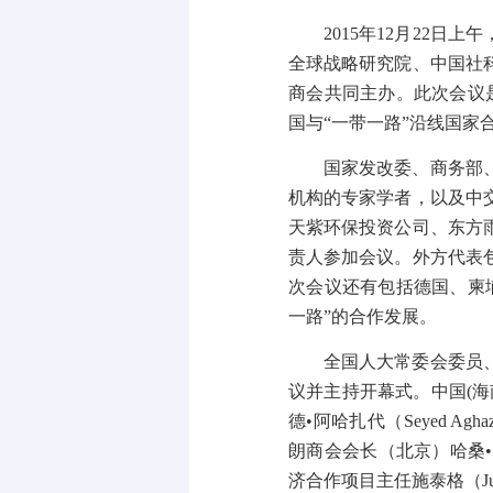
2015
年
12
月
22
日上午
全球战略研究院、中国社
商会共同主办。此次会议
国与“一带一路”沿线国家
国家发改委、商务部
机构的专家学者，以及中
天紫环保投资公司、东方
责人参加会议。外方代表
次会议还有包括德国、柬
一路”的合作发展。
全国人大常委会委员
议并主持开幕式。中国
(
海
德•阿哈扎代（
Seyed Agha
朗商会会长（北京）哈桑
济合作项目主任施泰格（
J