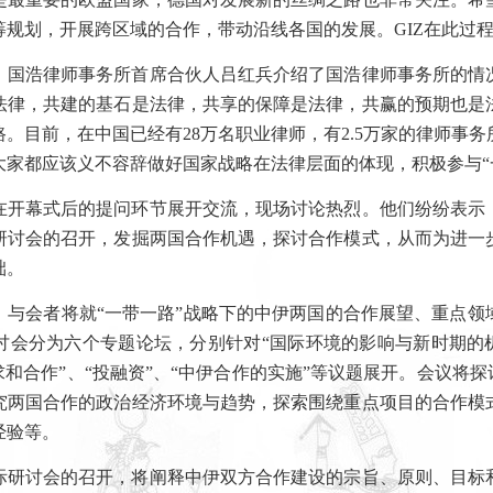
筹规划，开展跨区域的合作，带动沿线各国的发展。
GIZ
在此过
、国浩律师事务所首席合伙人吕红兵介绍了国浩律师事务所的情
法律，共建的基石是法律，共享的保障是法律，共赢的预期也是
路。目前，在中国已经有
28
万名职业律师，有
2.5
万家的律师事务
大家都应该义不容辞做好国家战略在法律层面的体现，积极参与“
在开幕式后的提问环节展开交流，现场讨论热烈。他们纷纷表示
研讨会的召开，发掘两国合作机遇，探讨合作模式，从而为进一
础。
，与会者将就“一带一路”战略下的中伊两国的合作展望、重点领
讨会分为六个专题论坛，分别针对“国际环境的影响与新时期的机
求和合作”、“投融资”、“中伊合作的实施”等议题展开。会议将探
究两国合作的政治经济环境与趋势，探索围绕重点项目的合作模
经验等。
际研讨会的召开，将阐释中伊双方合作建设的宗旨、原则、目标