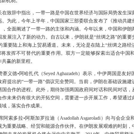
的新机制。
长在致辞中指出，一带一路是中国在世界经济与国际局势发生深
远。为此，今年上半年，中国国家三部委联合发布了《推动共建
》，全面阐述了一带一路的主张和内涵。今年以来，中国和伊朗
国发展注入了新的动力。自古以来，伊朗就是“丝绸之路”的重要
的重要陆上和海上贸易通道。未来，无论是在陆上“丝绸之路经济
都将发挥不可替代的重要作用。双方一定能够探索出适合中国
作共赢的新里程。
赞赛义德•阿哈扎代（
Seyed Aghazadeh
）表示，中伊两国是友好
政府提出的“一带一路”倡议完全赞同。当前，伊朗在基础设施建
两国合作的进程。此外，期待加强两国政府间对话和民间对话，
合作未来仍有很大的开拓空间，需要进一步开展工作，希望通过
领域，落实合作成果。
席阿索多拉•阿斯加罗拉迪（
Asadollah Asgaroladi
）向与会企业
视为重要战略、经贸和能源合作伙伴。在伊朗发展艰难的时刻，