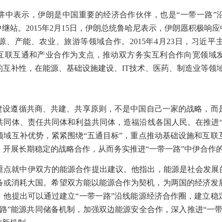
讲中表示，伊朗是中国重要的经济合作伙伴，也是“一带一路”
中继站。
2015
年
2
月
15
日，伊朗总统鲁哈尼表示，伊朗愿积极响应
源、产能、农业、旅游等领域合作。
2015
年
4
月
23
日，习近平
以互联互通和产业合作为支点，推动双方务实互利合作向宽领域
的互补性，在能源、基础设施建设、
IT
技术、医药、制造业等领
”建设遵循共商、共建、共享原则，不是中国自己一家的战略，而
共同体、责任共同体和利益共同体，造福沿线各国人民。在推进“
领域互补优势，紧紧围绕“五通目标”，重点推动基础设施和互联
，开展长期稳定的战略合作，从而务实推进“一带一路”中伊合作
重点就中伊双方的能源合作提出建议。他指出，能源是社会发展的
备或消耗大国。希望双方能以能源合作为契机，为两国的经济发
，他提出可以通过建立“一带一路”沿线能源经济合作圈，建立稳
路”能源共同储备机制，加强双边能源安全合作，深入推进“一