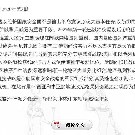
》
2026
年第
2
期
略以维护国家安全而不是输出革命意识形态为基本任务
,
以防御
并以导弹威慑为重要手段。
2023
年新一轮巴以冲突爆发后
,
伊朗
遇重大挫折
,
主要表现在阵线网络遭到重创、国内基础遭到严重
以遭遇挫折
,
其原因主要有三
:
伊朗经济实力不足以支撑其庞大的
立场之间摇摆
,
进而导致其未能充分实施威慑战略
;
美国和以色列
过突破道德底线的打击方式使伊朗处于被动地位。伊朗的抵抗战
区秩序产生诸多深远影响
:
新一轮地区力量分化组合
;
地区规则和
抵抗战略是伊朗国家安全战略的重要组成部分
,
其受挫也会加剧
20
危机。在此背景下
,
西亚和中亚的地缘政治格局则会随之出现更为
战略
;
什叶派之弧
;
新一轮巴以冲突
;
中东秩序
;
威慑理论