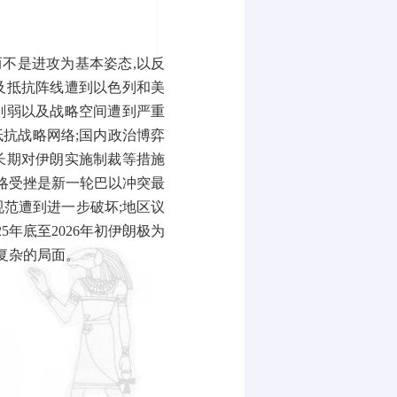
而不是进攻为基本姿态
,
以反
及抵抗阵线遭到以色列和美
削弱以及战略空间遭到严重
抵抗战略网络
;
国内政治博弈
长期对伊朗实施制裁等措施
略受挫是新一轮巴以冲突最
规范遭到进一步破坏
;
地区议
25
年底至
2026
年初伊朗极为
复杂的局面。