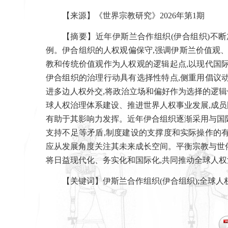
【来源】《世界宗教研究》
2026
年第
1
期
【摘要】近年伊斯兰合作组织
(
伊合组织
)
不断
例。伊合组织的人权观偏保守
,
强调伊斯兰价值观
教和传统价值观作为人权观的逻辑起点
,
以现代国
伊合组织的治理行动具有选择性特点
,
侧重用倡议
进多边人权外交
,
将政治立场和偏好作为选择的逻辑
球人权治理体系建设、推进世界人权事业发展
,
成员
有助于其影响力发挥。近年伊合组织逐渐采用与国
支持不足等矛盾
,
制度建设的支撑度和实际操作的
应从发展角度关注其未来成长空间。平衡宗教与世
将日益现代化、务实化和国际化
,
共同推动全球人权
【关键词】伊斯兰合作组织
(
伊合组织
);
全球人