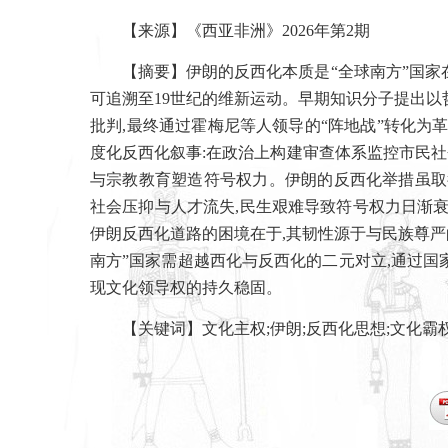
【来源】《西亚非洲》
2026
年第
2
期
【摘要】伊朗的反西化本质是“全球南方”国
可追溯至
19
世纪的维新运动。早期知识分子提出以
批判
,
最终通过霍梅尼等人领导的
“
阵地战
”
转化为
度化反西化叙事
:
在政治上构建审查体系监控市民社
与宗教教育塑造符号权力。伊朗的反西化举措虽取
社会压抑与人才流失
,
民生艰难导致符号权力日渐
伊朗反西化道路的困境在于
,
其韧性源于与民族尊严
南方
”
国家需超越西化与反西化的二元对立
,
通过国
现文化领导权的持久稳固。
【关键词】文化主权
;
伊朗
;
反西化思想
;
文化霸