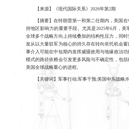
【来源】《现代国际关系》
2026
年第
2
期
【摘要】在特朗普第一和第二任期内，美国在
持地区影响力的重要手段。尤其是
2025
年
6
月，美
全球多个战略方向上持续叠加的结构性压力，同时
发从以大量驻军为核心的持久存在转向依托机会窗
事介入可能在中短期内发挥威慑效用与地缘政治功
模式的路径依赖会引发更多风险与不确定性，包括
美国全球战略重心的进程。
【关键词】军事行动
;
军事干预
;
美国中东战略
;