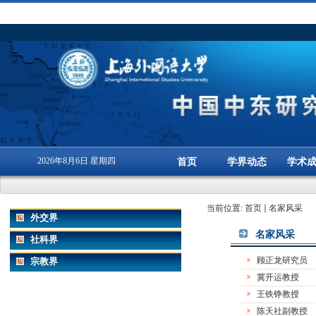
2026年8月6日 星期四
首页
学界动态
学术
当前位置:
首页
名家风采
外交界
名家风采
社科界
顾正龙研究员
宗教界
冀开运教授
王铁铮教授
陈天社副教授